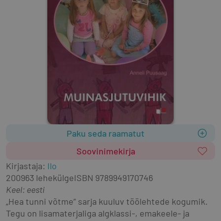
Paku seda raamatut
Soovinimekirja
Kirjastaja
:
Ilo
2009
63 lehekülge
ISBN
9789949170746
Keel: eesti
„Hea tunni võtme” sarja kuuluv töölehtede kogumik. 
Tegu on lisamaterjaliga algklassi-, emakeele- ja 