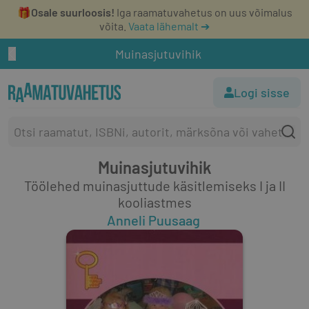
🎁
Osale suurloosis!
Iga raamatuvahetus on uus võimalus
võita.
Vaata lähemalt ➔
Muinasjutuvihik
Logi sisse
Muinasjutuvihik
Töölehed muinasjuttude käsitlemiseks I ja II
kooliastmes
Anneli Puusaag