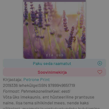
Paku seda raamatut
Soovinimekirja
Kirjastaja
:
Petrone Print
2019
336 lehekülge
ISBN
9789949651719
Formaat
:
Pehmekaaneline
Keel: eesti
Võta üks imekaunis, ent hüsteeriline prantsuse 
naine, lisa tema sihikindel mees, nende kaks 
väikelast, maamaja ja vastutustundetu kulutamine, 