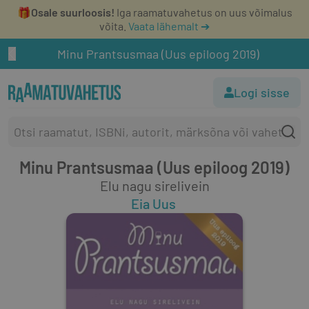
🎁
Osale suurloosis!
Iga raamatuvahetus on uus võimalus
võita.
Vaata lähemalt ➔
Minu Prantsusmaa (Uus epiloog 2019)
Logi sisse
Minu Prantsusmaa (Uus epiloog 2019)
Elu nagu sirelivein
Eia Uus