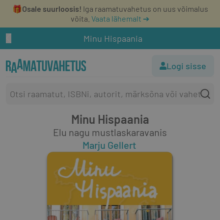
🎁
Osale suurloosis!
Iga raamatuvahetus on uus võimalus
võita.
Vaata lähemalt ➔
Minu Hispaania
Logi sisse
Minu Hispaania
Elu nagu mustlaskaravanis
Marju Gellert