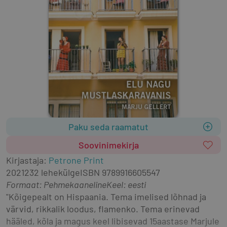
Paku seda raamatut
Soovinimekirja
Kirjastaja
:
Petrone Print
2021
232 lehekülge
ISBN
9789916605547
Formaat
:
Pehmekaaneline
Keel: eesti
"Kõigepealt on Hispaania. Tema imelised lõhnad ja 
värvid, rikkalik loodus, flamenko. Tema erinevad 
hääled, kõla ja magus keel libisevad 15aastase Marjule 