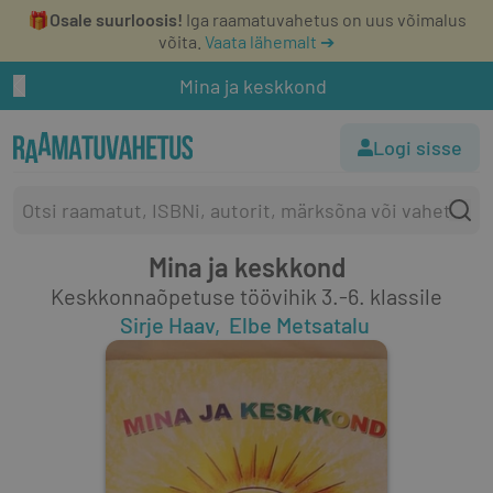
🎁
Osale suurloosis!
Iga raamatuvahetus on uus võimalus
võita.
Vaata lähemalt ➔
Mina ja keskkond
Logi sisse
Mina ja keskkond
Keskkonnaõpetuse töövihik 3.-6. klassile
Sirje Haav
Elbe Metsatalu