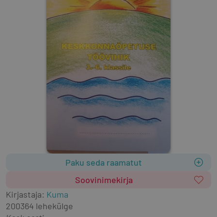
Paku seda raamatut
Soovinimekirja
Kirjastaja
:
Kuma
2003
64 lehekülge