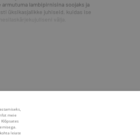
 armutuma lambipirnisina soojaks ja 
i üksikasjalikke juhiseid, kuidas ise 
esilaskärjekujuliseni välja.
rastamiseks,
nfot meie
. Klõpsates
lemisega.
kohta leiate