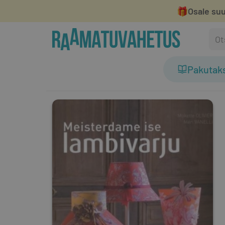
🎁
Osale suu
Pakutak