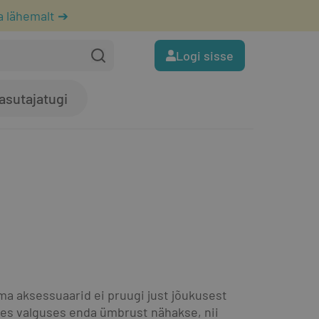
a lähemalt ➔
Logi sisse
asutajatugi
a aksessuaarid ei pruugi just jõukusest 
ises valguses enda ümbrust nähakse, nii 