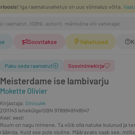
rloosis!
Iga raamatuvahetus on uus võimalus võita.
Vaat
se
Soovitakse
Vahetused
K
Paku seda raamatut
Soovinimekirja
Meisterdame ise lambivarju
Mokette Olivier
Kirjastaja
:
Sinisukk
2011
143 lehekülge
ISBN
9789949148547
Keel: eesti
Ruum on nagu inimene. Ta võib olla natuke kulunud ja tem
rääkida. Kuid see pole oluline. Määravaks saab see, mill