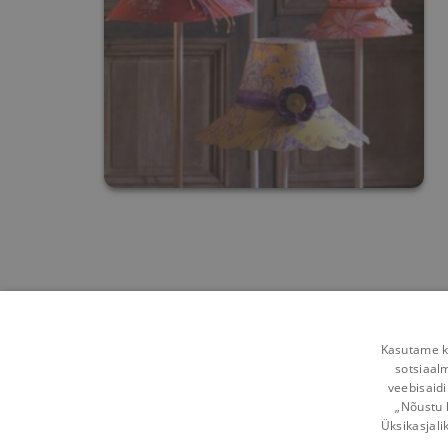
Kasutame kü
sotsiaal
veebisaidi
„Nõustu 
Üksikasjali