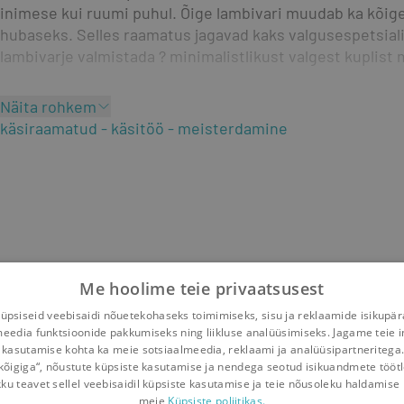
inimese kui ruumi puhul. Õige lambivari muudab ka kõige
hubaseks. Selles raamatus jagavad kaks valgusespetsialist
lambivarje valmistada ? minimalistlikust valgest kuplist m
Näita rohkem
käsiraamatud
käsitöö
meisterdamine
Me hoolime teie privaatsusest
psiseid veebisaidi nõuetekohaseks toimimiseks, sisu ja reklaamide isikupä
meedia funktsioonide pakkumiseks ning liikluse analüüsimiseks. Jagame teie i
 kasutamise kohta ka meie sotsiaalmeedia, reklaami ja analüüsipartneritega
kõigiga“, nõustute küpsiste kasutamise ja nendega seotud isikuandmete tööt
kku teavet sellel veebisaidil küpsiste kasutamise ja teie nõusoleku haldamise 
meie
Küpsiste poliitikas.