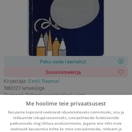
Paku seda raamatut
Soovinimekirja
Kirjastaja
:
Eesti Raamat
1980
127 lehekülge
Formaat
:
Pehmekaaneline
Keel: eesti
Neli lugu Paul Kuusbergilt.
Me hoolime teie privaatsusest
Kasutame küpsiseid veebisaidi nõuetekohaseks toimimiseks, sisu ja
eesti kirjandus
ilukirjandus
jutud
novellid
reklaamide isikupärastamiseks, sotsiaalmeedia funktsioonide
pakkumiseks ning liikluse analüüsimiseks. Jagame teie infot meie
veebisaidi kasutamise kohta ka meie sotsiaalmeedia, reklaami ja