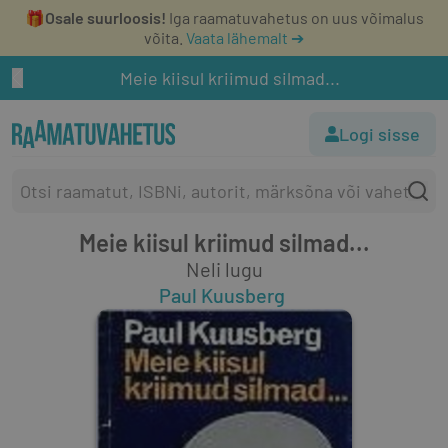
🎁
Osale suurloosis!
Iga raamatuvahetus on uus võimalus
võita.
Vaata lähemalt ➔
Meie kiisul kriimud silmad...
Logi sisse
Meie kiisul kriimud silmad...
Neli lugu
Paul Kuusberg