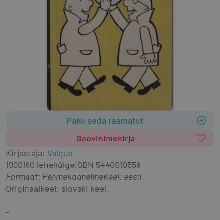
Paku seda raamatut
Soovinimekirja
Kirjastaja
:
Valgus
1990
160 lehekülge
ISBN
5440010556
Formaat
:
Pehmekaaneline
Keel: eesti
Originaalkeel: slovaki keel.
-