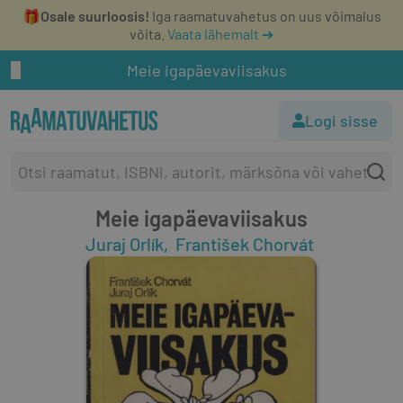
🎁
Osale suurloosis!
Iga raamatuvahetus on uus võimalus
võita.
Vaata lähemalt ➔
Meie igapäevaviisakus
Logi sisse
Meie igapäevaviisakus
Juraj Orlík
František Chorvát