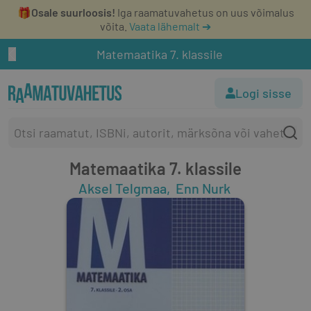
🎁
Osale suurloosis!
Iga raamatuvahetus on uus võimalus
võita.
Vaata lähemalt ➔
Matemaatika 7. klassile
Logi sisse
Matemaatika 7. klassile
Aksel Telgmaa
Enn Nurk