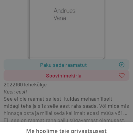
Paku seda raamatut
Soovinimekirja
2022
160 lehekülge
Keel: eesti
See ei ole raamat sellest, kuidas mehaaniliselt 
midagi teha ja siis selle eest raha saada. Või mida mis 
hinnaga osta ja millal seda kallimalt edasi müüa või … 
Ei, see on raamat raha palju sügavamast olemusest. 
See on raamat sellest, kuidas universum töötab ja 
Me hoolime teie privaatsusest