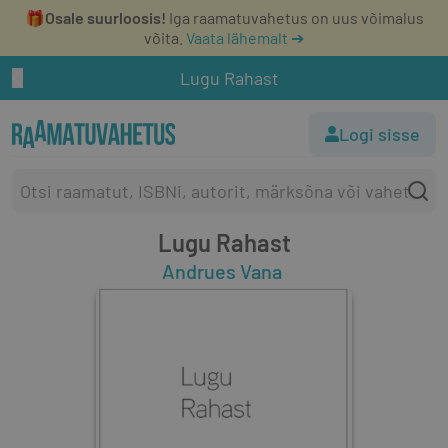
🎁
Osale suurloosis!
Iga raamatuvahetus on uus võimalus
võita.
Vaata lähemalt ➔
Lugu Rahast
Logi sisse
Lugu Rahast
Andrues Vana