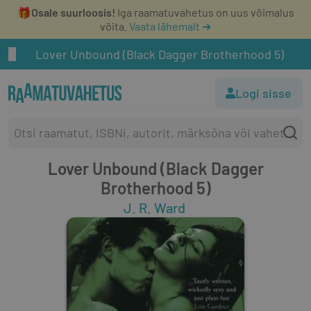
🎁
Osale suurloosis!
Iga raamatuvahetus on uus võimalus
võita.
Vaata lähemalt ➔
Lover Unbound (Black Dagger Brotherhood 5)
Logi sisse
Lover Unbound (Black Dagger
Brotherhood 5)
J. R. Ward