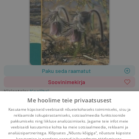
Paku seda raamatut
Soovinimekirja
Kirjastaja
:
Koolibri
2009
127 lehekülge
ISBN
9789985024911
Me hoolime teie privaatsusest
Keel: eesti
Kasutame küpsiseid veebisaidi nõuetekohaseks toimimiseks, sisu ja
kooliõpikud
loodusõpetus
6. klass
õpikud
reklaamide isikupärastamiseks, sotsiaalmeedia funktsioonide
pakkumiseks ning liikluse analüüsimiseks. Jagame teie infot meie
veebisaidi kasutamise kohta ka meie sotsiaalmeedia, reklaami ja
analüüsipartneritega. Klõpsates „Nõustu kõigiga“, nõustute küpsiste
kasutamise ja nendega seotud isikuandmete töötlemisega.