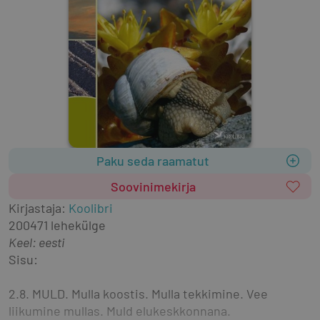
Paku seda raamatut
Soovinimekirja
Kirjastaja
:
Koolibri
2004
71 lehekülge
Keel: eesti
Sisu:
2.8. MULD. Mulla koostis. Mulla tekkimine. Vee 
liikumine mullas. Muld elukeskkonnana. 