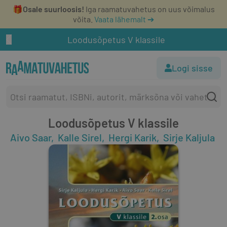
🎁
Osale suurloosis!
Iga raamatuvahetus on uus võimalus
võita.
Vaata lähemalt ➔
Loodusõpetus V klassile
Logi sisse
Loodusõpetus V klassile
Aivo Saar
Kalle Sirel
Hergi Karik
Sirje Kaljula