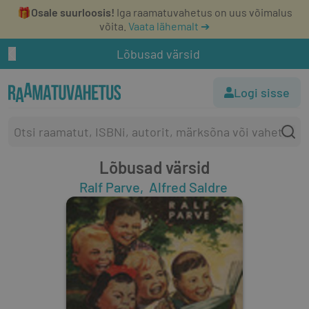
🎁
Osale suurloosis!
Iga raamatuvahetus on uus võimalus
võita.
Vaata lähemalt ➔
Lõbusad värsid
Logi sisse
Lõbusad värsid
Ralf Parve
Alfred Saldre