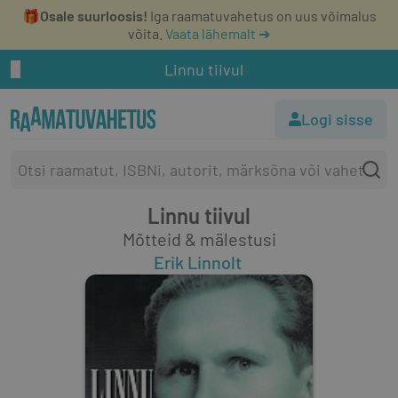
🎁
Osale suurloosis!
Iga raamatuvahetus on uus võimalus
võita.
Vaata lähemalt ➔
Linnu tiivul
Logi sisse
Linnu tiivul
Mõtteid & mälestusi
Erik Linnolt