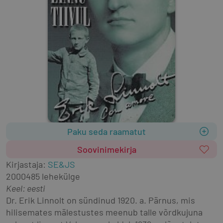
Paku seda raamatut
Soovinimekirja
Kirjastaja
:
SE&JS
2000
485 lehekülge
Keel: eesti
Dr. Erik Linnolt on sündinud 1920. a. Pärnus, mis 
hilisemates mälestustes meenub talle võrdkujuna 