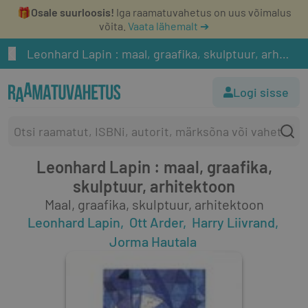
🎁
Osale suurloosis!
Iga raamatuvahetus on uus võimalus
võita.
Vaata lähemalt ➔
Leonhard Lapin : maal, graafika, skulptuur, arhitektoon
Logi sisse
Leonhard Lapin : maal, graafika,
skulptuur, arhitektoon
Maal, graafika, skulptuur, arhitektoon
Leonhard Lapin
Ott Arder
Harry Liivrand
Jorma Hautala