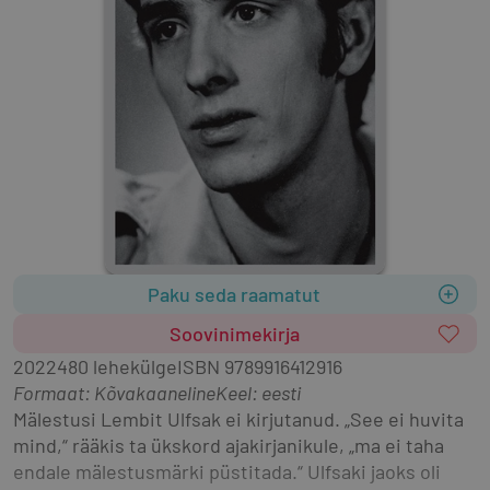
Paku seda raamatut
Soovinimekirja
2022
480 lehekülge
ISBN
9789916412916
Formaat
:
Kõvakaaneline
Keel: eesti
Mälestusi Lembit Ulfsak ei kirjutanud. „See ei huvita 
mind,“ rääkis ta ükskord ajakirjanikule, „ma ei taha 
endale mälestusmärki püstitada.“ Ulfsaki jaoks oli 