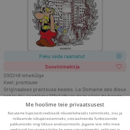
Paku seda raamatut
Soovinimekirja
2002
48 lehekülge
Keel: prantsuse
Originaalses prantsuse keeles. Le Domaine des dieux 
est le dix-septième (17e) album de la série de bande 
dessinée Astérix de René Goscinny (scénario) et 
Me hoolime teie privaatsusest
Albert Uderzo (dessin).
Kasutame küpsiseid veebisaidi nõuetekohaseks toimimiseks, sisu ja
reklaamide isikupärastamiseks, sotsiaalmeedia funktsioonide
pakkumiseks ning liikluse analüüsimiseks. Jagame teie infot meie
veebisaidi kasutamise kohta ka meie sotsiaalmeedia, reklaami ja