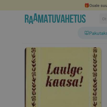
🎁
Osale suu
Pakutak