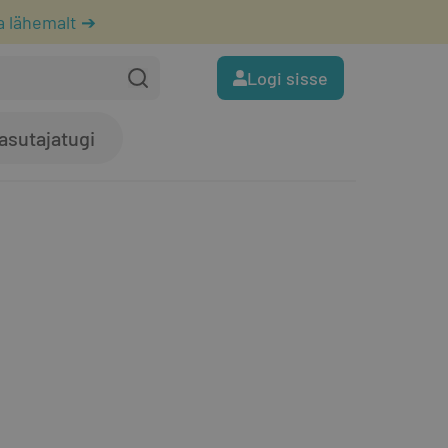
a lähemalt ➔
Logi sisse
asutajatugi