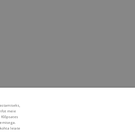
rastamiseks,
nfot meie
. Klõpsates
lemisega.
kohta leiate