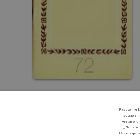
Kasutame kü
sotsiaal
veebisaidi
„Nõustu 
Üksikasjali