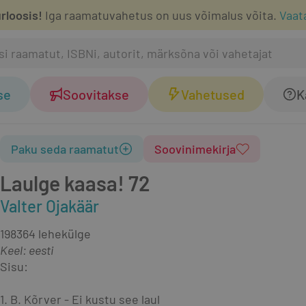
rloosis!
Iga raamatuvahetus on uus võimalus võita.
Vaat
se
Soovitakse
Vahetused
K
Paku seda raamatut
Soovinimekirja
Laulge kaasa! 72
Valter Ojakäär
1983
64 lehekülge
Keel: eesti
Sisu:
1. B. Kõrver - Ei kustu see laul