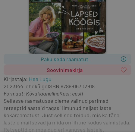
Paku seda raamatut
Soovinimekirja
Kirjastaja
:
Hea Lugu
2023
144 lehekülge
ISBN
9789916702918
Formaat
:
Kõvakaaneline
Keel: eesti
Sellesse raamatusse oleme valinud parimad 
retseptid aastaid tagasi ilmunud neljast laste 
kokaraamatust. Just sellised toidud, mis ka täna 
lastele maitsevad ja mida on lihtne kodus valmistada. 
Retseptid on mõeldud eri vanuses lastele.