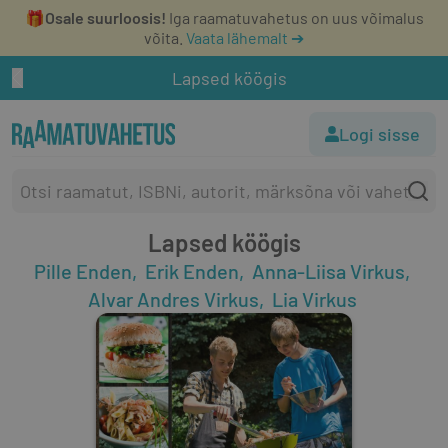
🎁
Osale suurloosis!
Iga raamatuvahetus on uus võimalus
võita.
Vaata lähemalt ➔
Lapsed köögis
Logi sisse
Lapsed köögis
Pille Enden
Erik Enden
Anna-Liisa Virkus
Alvar Andres Virkus
Lia Virkus