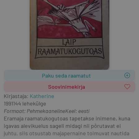
Paku seda raamatut
Soovinimekirja
Kirjastaja
:
Katherine
1991
144 lehekülge
Formaat
:
Pehmekaaneline
Keel: eesti
Eramaja raamatukogutoas tapetakse inimene, kuna 
igavas alevikuelus sageli midagi nii põrutavat ei 
juhtu, siis otsustab majapernaine toimuvat nautida 