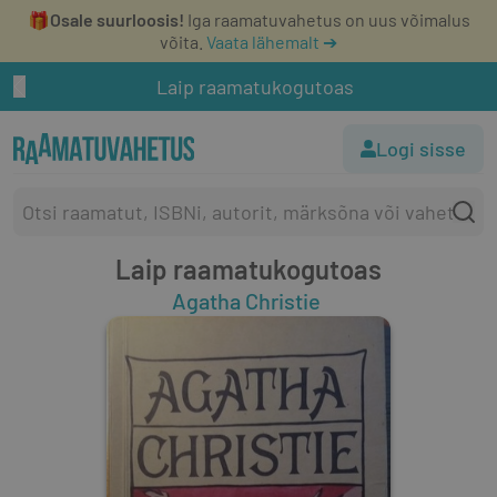
🎁
Osale suurloosis!
Iga raamatuvahetus on uus võimalus
võita.
Vaata lähemalt ➔
Laip raamatukogutoas
Logi sisse
Laip raamatukogutoas
Agatha Christie