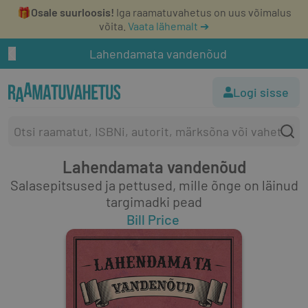
🎁
Osale suurloosis!
Iga raamatuvahetus on uus võimalus
võita.
Vaata lähemalt ➔
Lahendamata vandenõud
Logi sisse
Lahendamata vandenõud
Salasepitsused ja pettused, mille õnge on läinud
targimadki pead
Bill Price