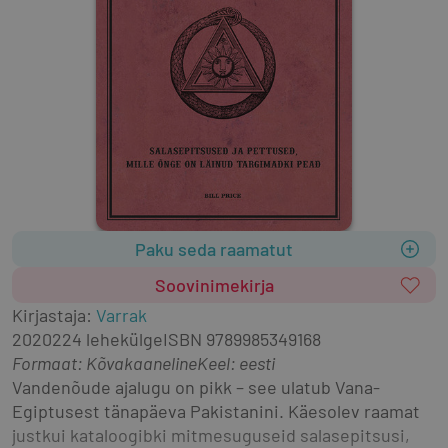
Paku seda raamatut
Soovinimekirja
Kirjastaja
:
Varrak
2020
224 lehekülge
ISBN
9789985349168
Formaat
:
Kõvakaaneline
Keel: eesti
Vandenõude ajalugu on pikk – see ulatub Vana-
Egiptusest tänapäeva Pakistanini. Käesolev raamat 
justkui kataloogibki mitmesuguseid salasepitsusi, 