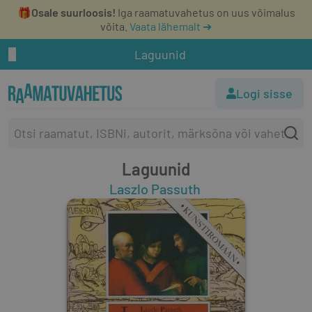
🎁
Osale suurloosis!
Iga raamatuvahetus on uus võimalus
võita.
Vaata lähemalt ➔
Laguunid
Logi sisse
Laguunid
Laszlo Passuth