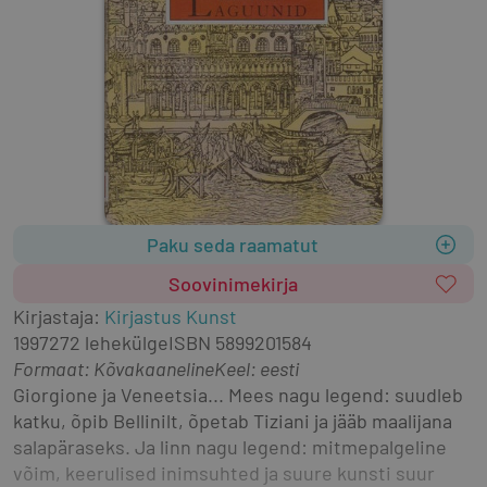
Paku seda raamatut
Soovinimekirja
Kirjastaja
:
Kirjastus Kunst
1997
272 lehekülge
ISBN
5899201584
Formaat
:
Kõvakaaneline
Keel: eesti
Giorgione ja Veneetsia... Mees nagu legend: suudleb 
katku, õpib Bellinilt, õpetab Tiziani ja jääb maalijana 
salapäraseks. Ja linn nagu legend: mitmepalgeline 
võim, keerulised inimsuhted ja suure kunsti suur 