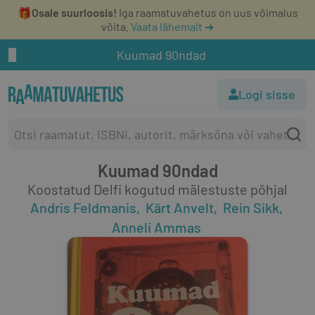
🎁
Osale suurloosis!
Iga raamatuvahetus on uus võimalus
võita.
Vaata lähemalt ➔
Kuumad 90ndad
Logi sisse
Kuumad 90ndad
Koostatud Delfi kogutud mälestuste põhjal
Andris Feldmanis
Kärt Anvelt
Rein Sikk
Anneli Ammas