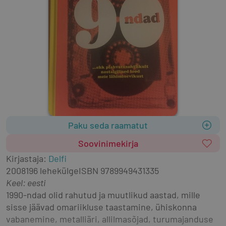
Paku seda raamatut
Soovinimekirja
Kirjastaja
:
Delfi
2008
196 lehekülge
ISBN
9789949431335
Keel: eesti
1990-ndad olid rahutud ja muutlikud aastad, mille 
sisse jäävad omariikluse taastamine, ühiskonna 
vabanemine, metalliäri, allilmasõjad, turumajanduse 