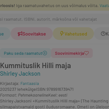
rloosis!
Iga raamatuvahetus on uus võimalus võita.
Vaat
se
Soovitakse
Vahetused
K
Paku seda raamatut
Soovinimekirja
Kummituslik Hilli maja
Shirley Jackson
Kirjastaja
:
Fantaasia
2025
237 lehekülge
ISBN
9789916739471
Formaat
:
Pehmekaaneline
Keel: eesti
Shirley Jacksoni «Kummituslik Hilli maja» (The Haunting o
silmapaistvamaid gooti õudusromaane. Ometi on üleloomul