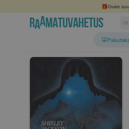
🎁
Osale suu
Pakutak