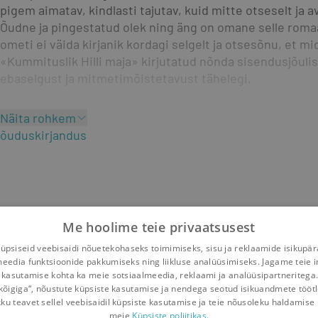
pigem aimatav, kindlasti tajutav, kuid mitte otseselt ja av
Õudne ja pingestatud olek ning äng on omane selle romaa
ometi ei väida kirjanik kordagi selgelt ja otsesõnu, et m
«Kummituslik Hilli maja» kirjutatud nõnda sisendusjõulisel
ebaselgust ja mitmetimõistetavust tähelegi.
Näita rohkem
õuduskirjandus
Me hoolime teie privaatsusest
psiseid veebisaidi nõuetekohaseks toimimiseks, sisu ja reklaamide isikupä
meedia funktsioonide pakkumiseks ning liikluse analüüsimiseks. Jagame teie i
 kasutamise kohta ka meie sotsiaalmeedia, reklaami ja analüüsipartneritega
kõigiga“, nõustute küpsiste kasutamise ja nendega seotud isikuandmete tööt
kku teavet sellel veebisaidil küpsiste kasutamise ja teie nõusoleku haldamise 
meie
Küpsiste poliitikas.