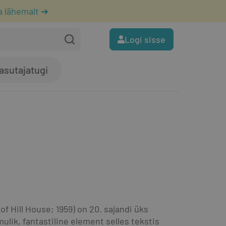
a lähemalt ➔
Logi sisse
asutajatugi
f Hill House; 1959) on 20. sajandi üks 
ik, fantastiline element selles tekstis 