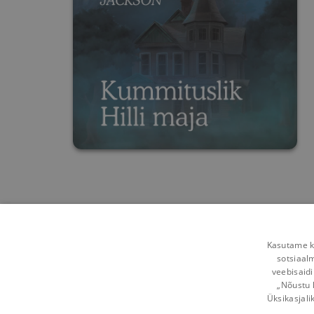
Kasutame kü
sotsiaal
veebisaidi
„Nõustu 
Üksikasjali