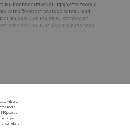
alikult defineeritud või lugeja ette toodud. 
ni katsejänestest peategelastele, kuid 
idagi üleloomulikku toimub. Igatahes on 
t ja meisterlikult, et lugeja ei pane seda 
rastamiseks,
nfot meie
. Klõpsates
lemisega.
kohta leiate