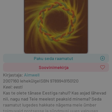
Paku seda raamatut
Soovinimekirja
Kirjastaja
:
Aimwell
2007
160 lehekülge
ISBN
9789949150120
Keel: eesti
Kas te olete tänase Eestiga rahul? Kas asjad lähevad 
nii, nagu nad Teie meelest peaksid minema? Seda 
raamatut lugedes hakkate nägema meie ümber 
toimuvaid protsesse ja sündmusi uues valguses. 