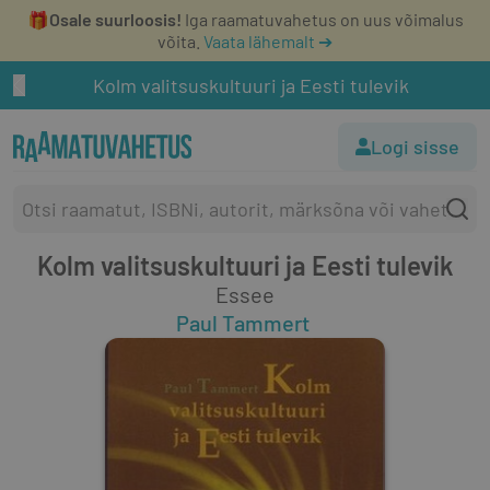
🎁
Osale suurloosis!
Iga raamatuvahetus on uus võimalus
võita.
Vaata lähemalt ➔
Kolm valitsuskultuuri ja Eesti tulevik
Logi sisse
Kolm valitsuskultuuri ja Eesti tulevik
Essee
Paul Tammert