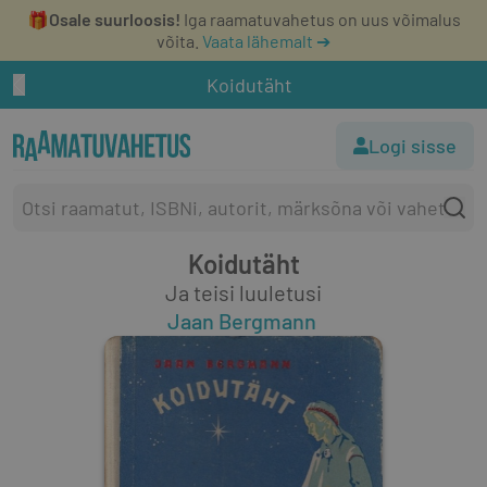
🎁
Osale suurloosis!
Iga raamatuvahetus on uus võimalus
võita.
Vaata lähemalt ➔
Koidutäht
Logi sisse
Koidutäht
Ja teisi luuletusi
Jaan Bergmann