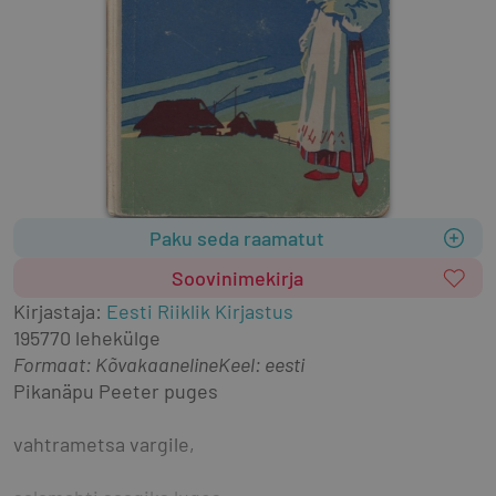
Paku seda raamatut
Soovinimekirja
Kirjastaja
:
Eesti Riiklik Kirjastus
1957
70 lehekülge
Formaat
:
Kõvakaaneline
Keel: eesti
Pikanäpu Peeter puges
vahtrametsa vargile,