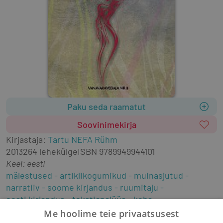
Paku seda raamatut
Soovinimekirja
Kirjastaja
:
Tartu NEFA Rühm
2013
264 lehekülge
ISBN
9789949944101
Keel: eesti
mälestused
artiklikogumikud
muinasjutud
narratiiv
soome kirjandus
ruumitaju
eesti kirjandus
tekstianalüüs
keha
kulturoloogia
folkloristika
rahvaluule
Me hoolime teie privaatsusest
antropoloogia
keha ja vaim
New Age
linnaruum