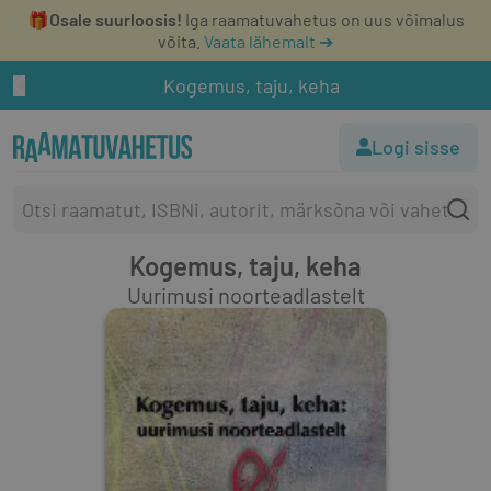
🎁
Osale suurloosis!
Iga raamatuvahetus on uus võimalus
võita.
Vaata lähemalt ➔
Kogemus, taju, keha
Logi sisse
Kogemus, taju, keha
Uurimusi noorteadlastelt