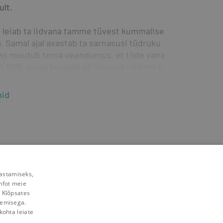
ult.
lt leiab ta iidvana tamme tüvest kummalise 
Samal ajal avastab ta sarnasusi tüdruku 
maks muutub tema veendumus, et tõde vana 
t 1986. aasta kevadel oli ohvreid rohkem kui 
nid
arja viimane ja iseseisev osa. Selle 
ima krimiromaani nominentideks.
rastamiseks,
nfot meie
. Klõpsates
lemisega.
kohta leiate