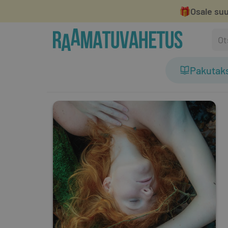
🎁
Osale suu
Pakutak