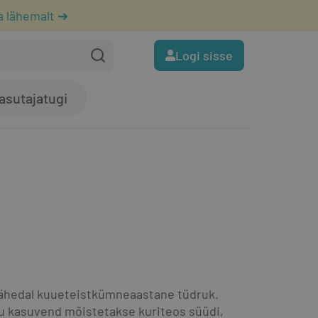
a lähemalt ➔
Logi sisse
asutajatugi
lähedal kuueteistkümneaastane tüdruk. 
u kasuvend mõistetakse kuriteos süüdi, 