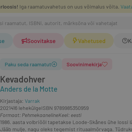
rloosis!
Iga raamatuvahetus on uus võimalus võita.
Vaat
se
Soovitakse
Vahetused
K
Paku seda raamatut
Soovinimekirja
Kevadohver
Anders de la Motte
Kirjastaja
:
Varrak
2021
416 lehekülge
ISBN
9789985350959
Formaat
:
Pehmekaaneline
Keel: eesti
1986. aasta volbriööl tapetakse Loode-Skånes ühe lossi 
Jääb mulje, nagu oleks tegemist rituaalmõrvaga. Tüdruk