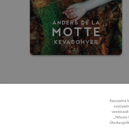
Kasutame kü
sotsiaal
veebisaidi
„Nõustu 
Üksikasjali