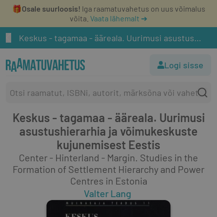
🎁
Osale suurloosis!
Iga raamatuvahetus on uus võimalus
võita.
Vaata lähemalt ➔
Keskus - tagamaa - ääreala. Uurimusi asustushierarhia ja võimukeskuste kujunemisest Eestis
Logi sisse
Keskus - tagamaa - ääreala. Uurimusi
asustushierarhia ja võimukeskuste
kujunemisest Eestis
Center - Hinterland - Margin. Studies in the
Formation of Settlement Hierarchy and Power
Centres in Estonia
Valter Lang