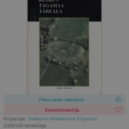
Paku seda raamatut
Soovinimekirja
Kirjastaja
:
Teaduste Akadeemia Kirjastus
2002
430 lehekülge