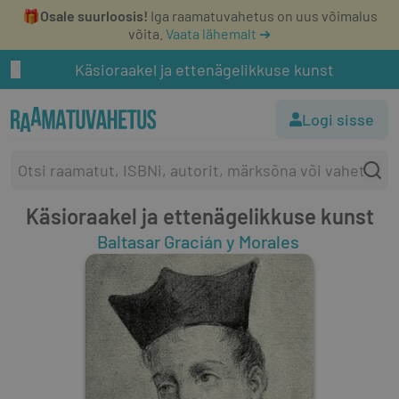
🎁
Osale suurloosis!
Iga raamatuvahetus on uus võimalus
võita.
Vaata lähemalt ➔
Käsioraakel ja ettenägelikkuse kunst
Logi sisse
Käsioraakel ja ettenägelikkuse kunst
Baltasar Gracián y Morales