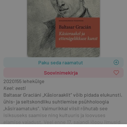
Paku seda raamatut
Soovinimekirja
2020
155 lehekülge
Keel: eesti
Baltasar Graciáni „Käsioraaklit” võib pidada elukunsti, 
ühis- ja seltskondliku suhtlemise psühholoogia 
„käsiraamatuks”. Vaimurikkal viisil rõhutab see 
isiksuseks saamise ning kultuuris ja loovuses 
elamise vajadust. Veel enne 17. sajandi lõppu ilmusid 