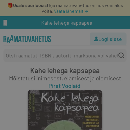
🎁
Osale suurloosis!
Iga raamatuvahetus on uus võimalus
võita.
Vaata lähemalt ➔
Kahe lehega kapsapea
Logi sisse
Kahe lehega kapsapea
Mõistatusi inimesest, elamisest ja olemisest
Piret Voolaid