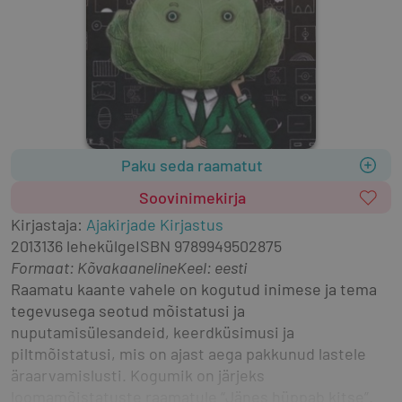
Paku seda raamatut
Soovinimekirja
Kirjastaja
:
Ajakirjade Kirjastus
2013
136 lehekülge
ISBN
9789949502875
Formaat
:
Kõvakaaneline
Keel: eesti
Raamatu kaante vahele on kogutud inimese ja tema 
tegevusega seotud mõistatusi ja 
nuputamisülesandeid, keerdküsimusi ja 
piltmõistatusi, mis on ajast aega pakkunud lastele 
äraarvamislusti. Kogumik on järjeks 
loomamõistatuste raamatule “Jänes hüppab kitse”.