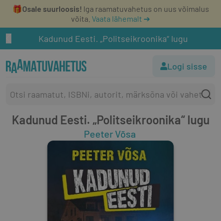
🎁
Osale suurloosis!
Iga raamatuvahetus on uus võimalus
võita.
Vaata lähemalt ➔
Kadunud Eesti. „Politseikroonika“ lugu
Logi sisse
Kadunud Eesti. „Politseikroonika“ lugu
Peeter Võsa