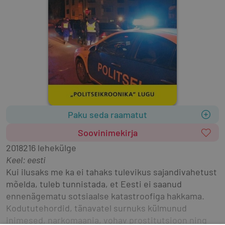
Paku seda raamatut
Soovinimekirja
2018
216 lehekülge
Keel: eesti
Kui ilusaks me ka ei tahaks tulevikus sajandivahetust 
mõelda, tuleb tunnistada, et Eesti ei saanud 
ennenägematu sotsiaalse katastroofiga hakkama. 
Kodututehordid, tänavatel surnuks külmunud 
inimesed, narkomaania, vohav prostitutsioon ning 