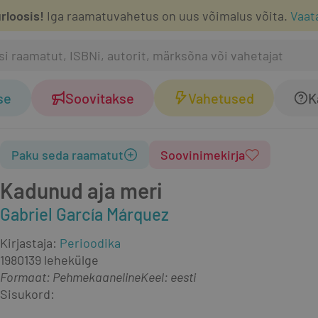
rloosis!
Iga raamatuvahetus on uus võimalus võita.
Vaat
se
Soovitakse
Vahetused
K
Paku seda raamatut
Soovinimekirja
Kadunud aja meri
Gabriel García Márquez
Kirjastaja
:
Perioodika
1980
139 lehekülge
Formaat
:
Pehmekaaneline
Keel: eesti
Sisukord: