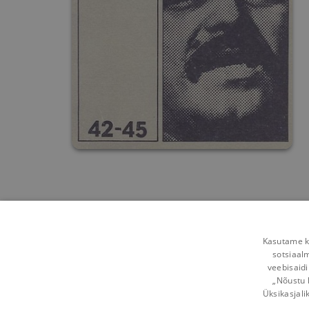
Kasutame kü
sotsiaal
veebisaidi
„Nõustu 
Üksikasjali