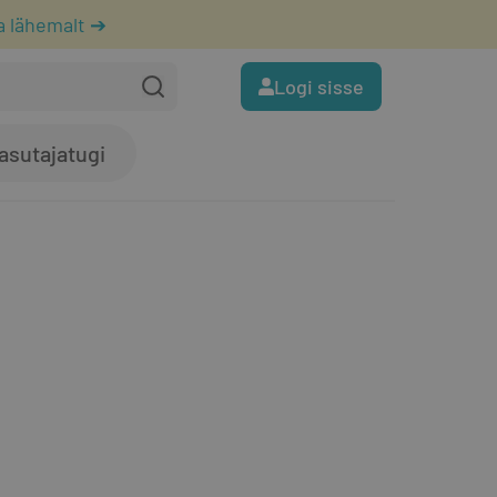
a lähemalt ➔
Logi sisse
asutajatugi