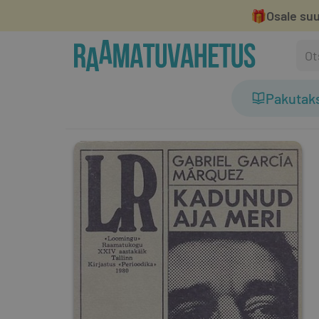
🎁
Osale suu
Pakutak