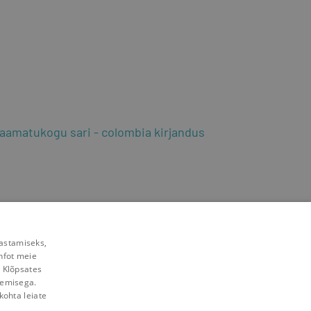
aamatukogu sari
colombia kirjandus
rastamiseks,
nfot meie
. Klõpsates
lemisega.
kohta leiate