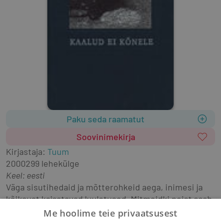
Paku seda raamatut
Soovinimekirja
Kirjastaja
:
Tuum
2000
299 lehekülge
Keel: eesti
Väga sisutihedaid ja mõtterohkeid aega, inimesi ja 
kõiksust kajastavad luuletused. Mitmeidki neist saab 
kasutada erinevate elusündmuste puhul.
Me hoolime teie privaatsusest