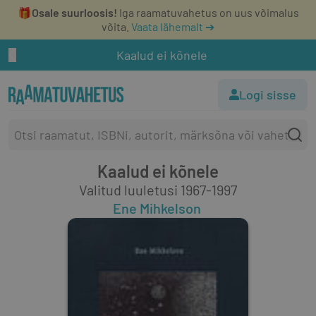
🎁
Osale suurloosis!
Iga raamatuvahetus on uus võimalus
võita.
Vaata lähemalt ➔
Kaalud ei kõnele
Logi sisse
Kaalud ei kõnele
Valitud luuletusi 1967-1997
Ene Mihkelson