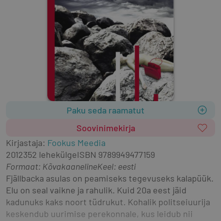
Paku seda raamatut
Soovinimekirja
Kirjastaja
:
Fookus Meedia
2012
352 lehekülge
ISBN
9789949477159
Formaat
:
Kõvakaaneline
Keel: eesti
Fjällbacka asulas on peamiseks tegevuseks kalapüük. 
Elu on seal vaikne ja rahulik. Kuid 20a eest jäid 
kadunuks kaks noort tüdrukut. Kohalik politseiuurija 
keskendub uurimise perekonnale, kus leidub nii 