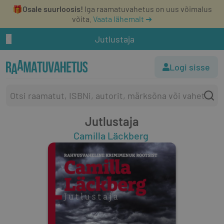
🎁
Osale suurloosis!
Iga raamatuvahetus on uus võimalus
võita.
Vaata lähemalt ➔
Jutlustaja
Logi sisse
Jutlustaja
Camilla Läckberg