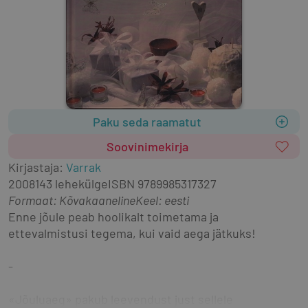
Paku seda raamatut
Soovinimekirja
Kirjastaja
:
Varrak
2008
143 lehekülge
ISBN
9789985317327
Formaat
:
Kõvakaaneline
Keel: eesti
Enne jõule peab hoolikalt toimetama ja 
ettevalmistusi tegema, kui vaid aega jätkuks!
-
«Jõuluaeg» pakub leevendust just sellele 