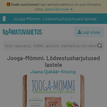
🎁
Osale suurloosis!
Iga raamatuvahetus on uus võimalus
võita.
Vaata lähemalt ➔
Jooga-Mõmmi. Lõdvestusharjutused lastele
Logi sisse
Jooga-Mõmmi. Lõdvestusharjutused
lastele
Jaana Ojakäär-Kitsing