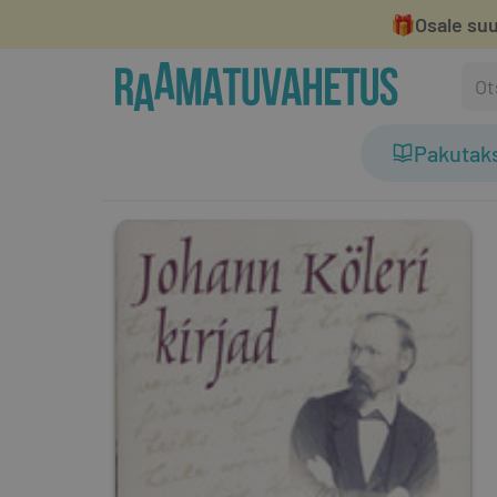
🎁
Osale suu
Pakutak