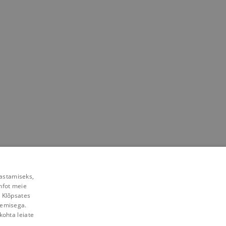
rastamiseks,
nfot meie
. Klõpsates
lemisega.
kohta leiate