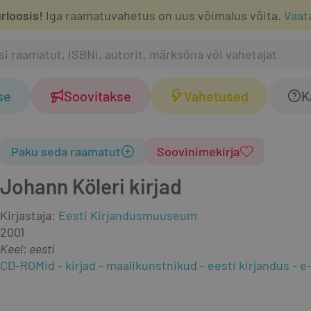
rloosis!
Iga raamatuvahetus on uus võimalus võita.
Vaat
se
Soovitakse
Vahetused
K
Paku seda raamatut
Soovinimekirja
Johann Köleri kirjad
Kirjastaja
:
Eesti Kirjandusmuuseum
2001
Keel: eesti
CD-ROMid
kirjad
maalikunstnikud
eesti kirjandus
e