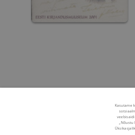
Kasutame kü
sotsiaal
veebisaidi
„Nõustu 
Üksikasjali