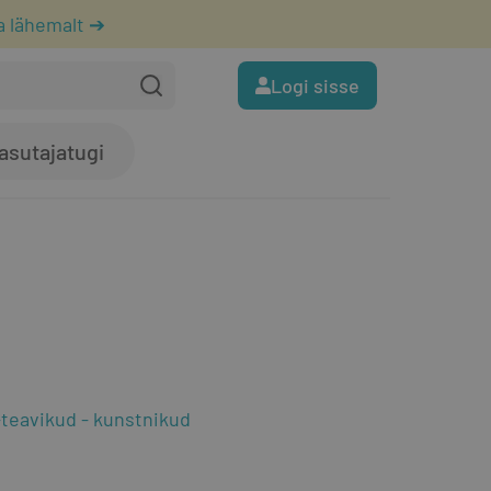
a lähemalt ➔
Logi sisse
asutajatugi
-teavikud
kunstnikud