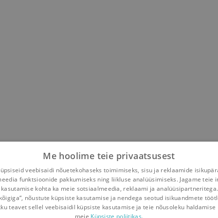
Me hoolime teie privaatsusest
psiseid veebisaidi nõuetekohaseks toimimiseks, sisu ja reklaamide isikupä
meedia funktsioonide pakkumiseks ning liikluse analüüsimiseks. Jagame teie i
 kasutamise kohta ka meie sotsiaalmeedia, reklaami ja analüüsipartneritega
kõigiga“, nõustute küpsiste kasutamise ja nendega seotud isikuandmete tööt
kku teavet sellel veebisaidil küpsiste kasutamise ja teie nõusoleku haldamise 
meie
Küpsiste poliitikas.