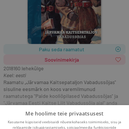
Paku seda raamatut
Soovinimekirja
2018
160 lehekülge
Keel: eesti
Raamatu „Järvamaa Kaitsepataljon Vabadussõjas" 
sisuline eesmärk on koos varemilmunud 
raamatutega "Paide kooliõpilased Vabadussõjas" ja 
"Järvamaa Eesti Kaitse Liit Vabadussõja ajal" anda 
ülevaade Vabadussõja ajal Järvamaal valitsenud 
Me hoolime teie privaatsusest
olukorrast ja rahva meelolust.
Kasutame küpsiseid veebisaidi nõuetekohaseks toimimiseks, sisu ja
Näita rohkem
reklaamide isikupärastamiseks, sotsiaalmeedia funktsioonide