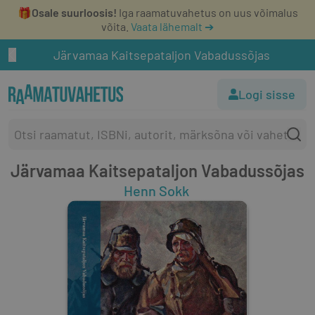
🎁
Osale suurloosis!
Iga raamatuvahetus on uus võimalus
võita.
Vaata lähemalt ➔
Järvamaa Kaitsepataljon Vabadussõjas
Logi sisse
Järvamaa Kaitsepataljon Vabadussõjas
Henn Sokk