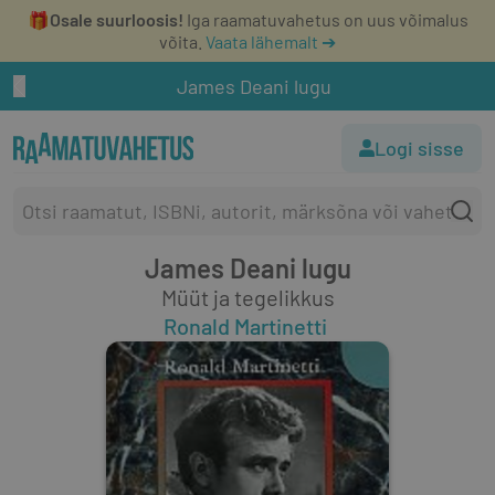
🎁
Osale suurloosis!
Iga raamatuvahetus on uus võimalus
võita.
Vaata lähemalt ➔
James Deani lugu
Logi sisse
James Deani lugu
Müüt ja tegelikkus
Ronald Martinetti