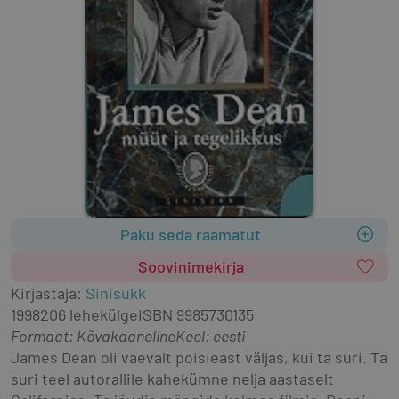
Paku seda raamatut
Soovinimekirja
Kirjastaja
:
Sinisukk
1998
206 lehekülge
ISBN
9985730135
Formaat
:
Kõvakaaneline
Keel: eesti
James Dean oli vaevalt poisieast väljas, kui ta suri. Ta 
suri teel autorallile kahekümne nelja aastaselt 