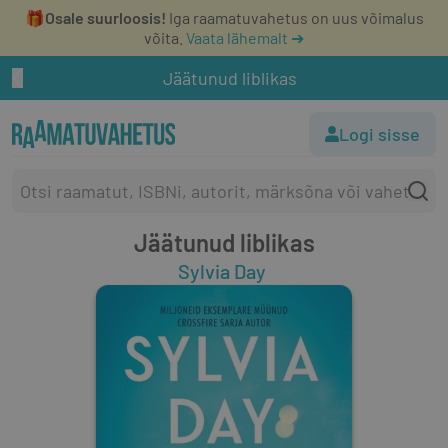
🎁
Osale suurloosis!
Iga raamatuvahetus on uus võimalus
võita.
Vaata lähemalt ➔
Jäätunud liblikas
Logi sisse
Jäätunud liblikas
Sylvia Day