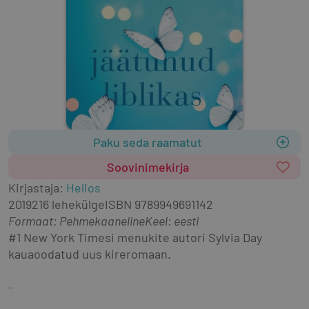
Paku seda raamatut
Soovinimekirja
Kirjastaja
:
Helios
2019
216 lehekülge
ISBN
9789949691142
Formaat
:
Pehmekaaneline
Keel: eesti
#1 New York Timesi menukite autori Sylvia Day 
kauaoodatud uus kireromaan.
-