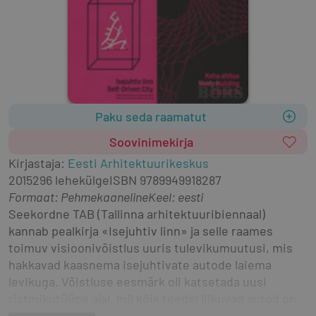
Paku seda raamatut
Soovinimekirja
Kirjastaja
:
Eesti Arhitektuurikeskus
2015
296 lehekülge
ISBN
9789949918287
Formaat
:
Pehmekaaneline
Keel: eesti
Seekordne TAB (Tallinna arhitektuuribiennaal) 
kannab pealkirja «Isejuhtiv linn» ja selle raames 
toimuv visioonivõistlus uuris tulevikumuutusi, mis 
hakkavad kaasnema isejuhtivate autode laiema 
levikuga. Võistluse eesmärk oli katsetada uusi 
ristmikutüüpe ajal, mil kõik teedel liikuvad autod on 
isejuhtivad. Võistlus suhestub Eesti linnade avaliku 