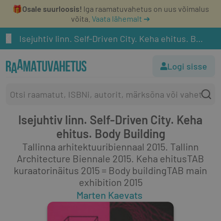
🎁
Osale suurloosis!
Iga raamatuvahetus on uus võimalus
võita.
Vaata lähemalt ➔
Isejuhtiv linn. Self-Driven City. Keha ehitus. Body Building
Logi sisse
Isejuhtiv linn. Self-Driven City. Keha
ehitus. Body Building
Tallinna arhitektuuribiennaal 2015. Tallinn
Architecture Biennale 2015. Keha ehitusTAB
kuraatorinäitus 2015 = Body buildingTAB main
exhibition 2015
Marten Kaevats