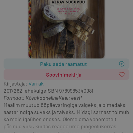
Paku seda raamatut
Soovinimekirja
Kirjastaja
:
Varrak
2017
262 lehekülge
ISBN
9789985340981
Formaat
:
Kõvakaaneline
Keel: eesti
Maailm muutub ööpäevaringiga valgeks ja pimedaks, 
aastaringiga suveks ja talveks. Midagi sarnast toimub 
ka meis igaühes eneses. Oleme oma vanematelt 
pärinud viisi, kuidas reageerime pingeolukorras, 