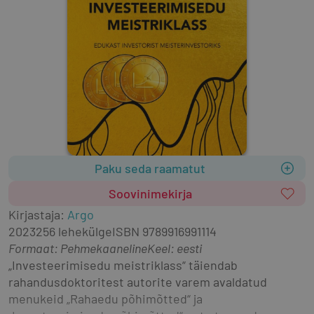
Paku seda raamatut
Soovinimekirja
Kirjastaja
:
Argo
2023
256 lehekülge
ISBN
9789916991114
Formaat
:
Pehmekaaneline
Keel: eesti
„Investeerimisedu meistriklass“ täiendab 
rahandusdoktoritest autorite varem avaldatud 
menukeid „Rahaedu põhimõtted“ ja 