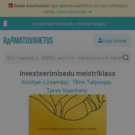
🎁
Osale suurloosis!
Iga raamatuvahetus on uus võimalus
võita.
Vaata lähemalt ➔
Investeerimisedu meistriklass
Logi sisse
Investeerimisedu meistriklass
Kristjan Liivamägi
Tõnn Talpsepp
Tarvo Vaarmets