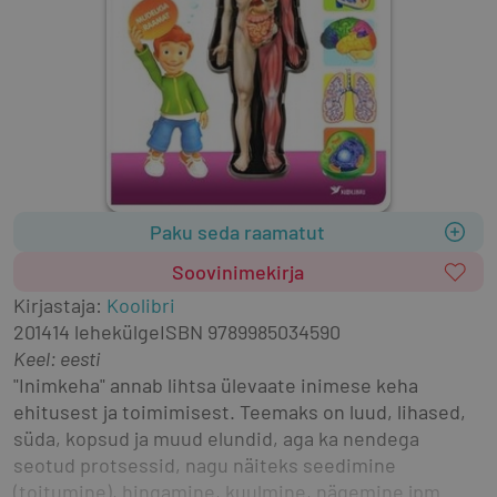
Paku seda raamatut
Soovinimekirja
Kirjastaja
:
Koolibri
2014
14 lehekülge
ISBN
9789985034590
Keel: eesti
"Inimkeha" annab lihtsa ülevaate inimese keha 
ehitusest ja toimimisest. Teemaks on luud, lihased, 
süda, kopsud ja muud elundid, aga ka nendega 
seotud protsessid, nagu näiteks seedimine 
(toitumine), hingamine, kuulmine, nägemine jpm. 