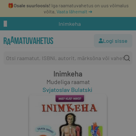
🎁
Osale suurloosis!
Iga raamatuvahetus on uus võimalus
võita.
Vaata lähemalt ➔
Inimkeha
Logi sisse
Inimkeha
Mudeliga raamat
Svjatoslav Bulatski