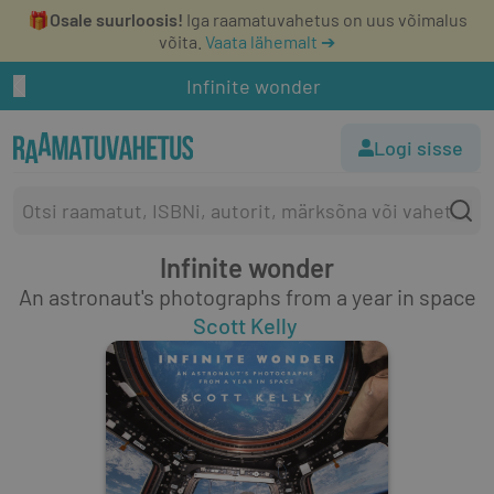
🎁
Osale suurloosis!
Iga raamatuvahetus on uus võimalus
võita.
Vaata lähemalt ➔
Infinite wonder
Logi sisse
Infinite wonder
An astronaut's photographs from a year in space
Scott Kelly