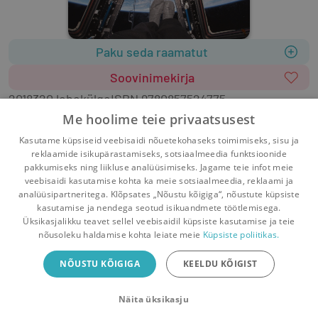
Paku seda raamatut
Soovinimekirja
2018
320 lehekülge
ISBN
9780857524775
Formaat
:
Kõvakaaneline
Keel: inglise
Me hoolime teie privaatsusest
fotoraamat
Kasutame küpsiseid veebisaidi nõuetekohaseks toimimiseks, sisu ja
reklaamide isikupärastamiseks, sotsiaalmeedia funktsioonide
pakkumiseks ning liikluse analüüsimiseks. Jagame teie infot meie
veebisaidi kasutamise kohta ka meie sotsiaalmeedia, reklaami ja
analüüsipartneritega. Klõpsates „Nõustu kõigiga“, nõustute küpsiste
kasutamise ja nendega seotud isikuandmete töötlemisega.
Pealehele
Ostukorv
Sõnumid
Teated
Konto
Üksikasjalikku teavet sellel veebisaidil küpsiste kasutamise ja teie
nõusoleku haldamise kohta leiate meie
Küpsiste poliitikas.
Raamatuvahetuse mobiiliäpp
NÕUSTU KÕIGIGA
KEELDU KÕIGIST
Vaheta raamatuid veelgi mugavamalt!
Näita üksikasju
Sulge
Laadi alla