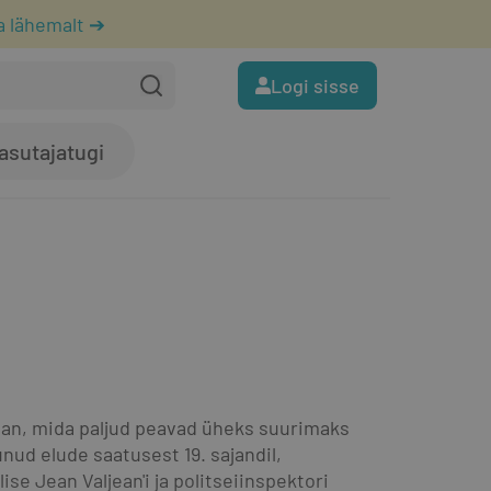
a lähemalt ➔
Logi sisse
asutajatugi
aan, mida paljud peavad üheks suurimaks 
d elude saatusest 19. sajandil, 
e Jean Valjean'i ja politseiinspektori 