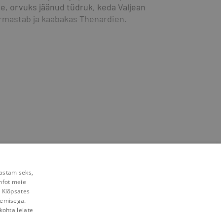
te, orvuks jäänud tüdruk, keda Valjean 
armastab ja kaabakas Thenardien.
rastamiseks,
nfot meie
. Klõpsates
lemisega.
kohta leiate