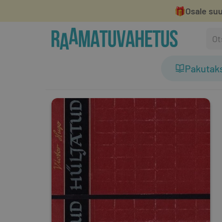
🎁
Osale suu
Pakutak