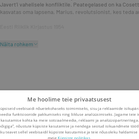
Javert'i vahelisele konfliktile. Peategelased on ka Coset
kasvatas oma lapsena, Marius, revolutsionist, kes teda 
Eesti Riiklik Kirjastus 1954
Näita rohkem
Me hoolime teie privaatsusest
psiseid veebisaidi nõuetekohaseks toimimiseks, sisu ja reklaamide isikupä
meedia funktsioonide pakkumiseks ning liikluse analüüsimiseks. Jagame teie i
 kasutamise kohta ka meie sotsiaalmeedia, reklaami ja analüüsipartneritega
kõigiga“, nõustute küpsiste kasutamise ja nendega seotud isikuandmete tööt
kku teavet sellel veebisaidil küpsiste kasutamise ja teie nõusoleku haldamise 
meie
Küpsiste poliitikas.