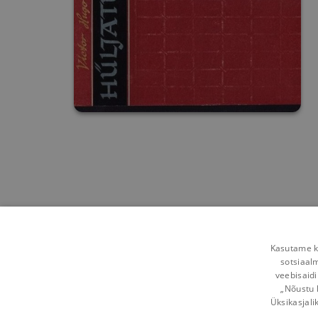
Kasutame kü
sotsiaal
veebisaidi
„Nõustu 
Üksikasjali