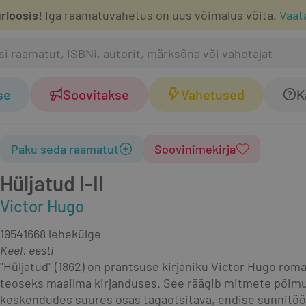
rloosis!
Iga raamatuvahetus on uus võimalus võita.
Vaat
se
Soovitakse
Vahetused
K
Paku seda raamatut
Soovinimekirja
Hüljatud I-II
Victor Hugo
1954
1668 lehekülge
Keel: eesti
"Hüljatud" (1862) on prantsuse kirjaniku Victor Hugo rom
teoseks maailma kirjanduses. See räägib mitmete põimunu
keskendudes suures osas tagaotsitava, endise sunnitöölis