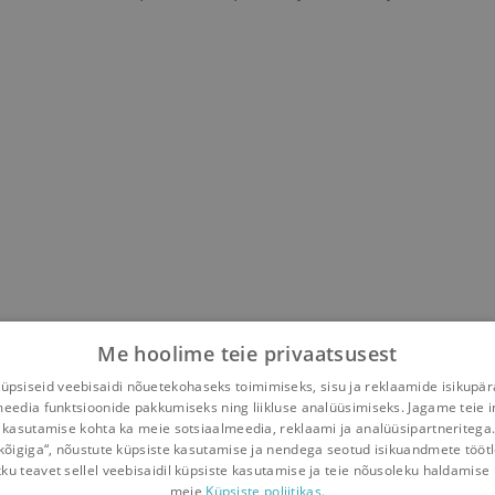
Me hoolime teie privaatsusest
psiseid veebisaidi nõuetekohaseks toimimiseks, sisu ja reklaamide isikupä
meedia funktsioonide pakkumiseks ning liikluse analüüsimiseks. Jagame teie i
 kasutamise kohta ka meie sotsiaalmeedia, reklaami ja analüüsipartneritega
kõigiga“, nõustute küpsiste kasutamise ja nendega seotud isikuandmete tööt
kku teavet sellel veebisaidil küpsiste kasutamise ja teie nõusoleku haldamise 
meie
Küpsiste poliitikas.