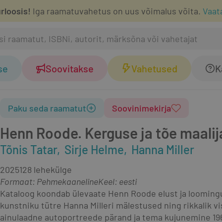
rloosis!
Iga raamatuvahetus on uus võimalus võita.
Vaat
se
Soovitakse
Vahetused
K
Paku seda raamatut
Soovinimekirja
Henn Roode. Kerguse ja tõe maalij
Tõnis Tatar
Sirje Helme
Hanna Miller
2025
128 lehekülge
Formaat
:
Pehmekaaneline
Keel: eesti
Kataloog koondab ülevaate Henn Roode elust ja loomingust.
kunstniku tütre Hanna Milleri mälestused ning rikkalik v
ainulaadne autoportreede pärand ja tema kujunemine 196