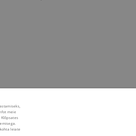
rastamiseks,
nfot meie
. Klõpsates
lemisega.
kohta leiate