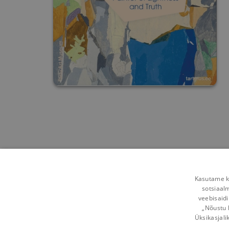
Kasutame kü
sotsiaal
veebisaidi
„Nõustu 
Üksikasjali