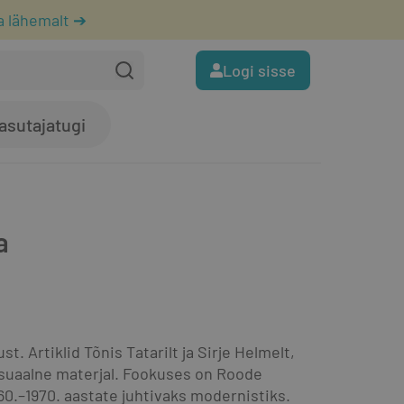
a lähemalt ➔
Logi sisse
asutajatugi
a
 Artiklid Tõnis Tatarilt ja Sirje Helmelt, 
isuaalne materjal. Fookuses on Roode 
0.–1970. aastate juhtivaks modernistiks.