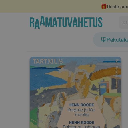
🎁
Osale suu
Pakutak