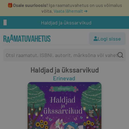
🎁
Osale suurloosis!
Iga raamatuvahetus on uus võimalus
võita.
Vaata lähemalt ➔
Haldjad ja ükssarvikud
Logi sisse
Haldjad ja ükssarvikud
Erinevad