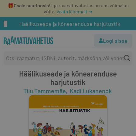
🎁
Osale suurloosis!
Iga raamatuvahetus on uus võimalus
võita.
Vaata lähemalt ➔
Häälikuseade ja kõnearenduse harjutustik
Logi sisse
Häälikuseade ja kõnearenduse
harjutustik
Tiiu Tammemäe
Kadi Lukanenok